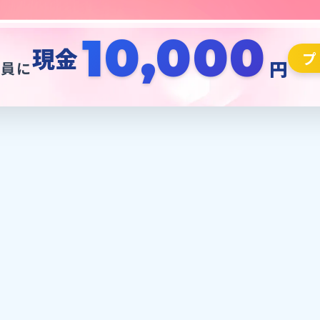
10,000
で
現金
プ
円
全員に