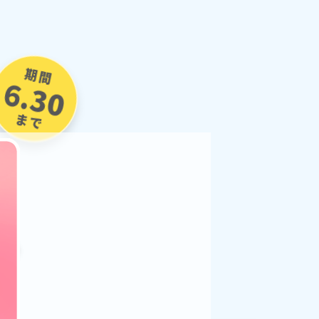
期間
6.30
まで
ン