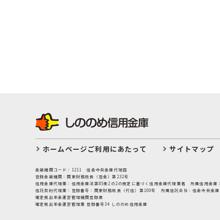
ホームページご利用にあたって
サイトマップ
金融機関コード：1211
信金中央金庫代理店
登録金融機関：関東財務局長（登金）第232号
信用金庫代理業：信用金庫法第85条2の2の規定に基づく信用金庫代理業者
所属信用金庫
信託契約代理業：登録番号：関東財務局長（代信）第100号
所属信託会社：信金中央金庫
確定拠出年金運営管理機関登録票
確定拠出年金運営管理業 登録番号34 しののめ信用金庫