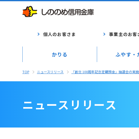
個人のお客さま
事業主のお客
かりる
ふやす・
TOP
ニュースリリース
「創立 100周年記念定期預金」抽選会の実
ニュースリリース