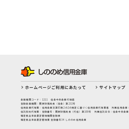
ホームページご利用にあたって
サイトマップ
金融機関コード：1211
信金中央金庫代理店
登録金融機関：関東財務局長（登金）第232号
信用金庫代理業：信用金庫法第85条2の2の規定に基づく信用金庫代理業者
所属信用金庫
信託契約代理業：登録番号：関東財務局長（代信）第100号
所属信託会社：信金中央金庫
確定拠出年金運営管理機関登録票
確定拠出年金運営管理業 登録番号34 しののめ信用金庫