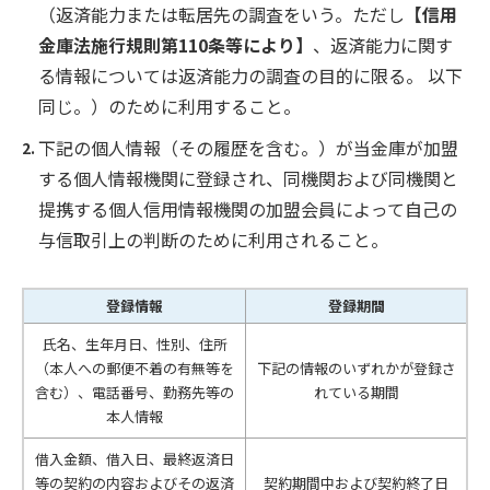
（返済能力または転居先の調査をいう。ただし
【信用
金庫法施行規則第110条等により】
、返済能力に関す
る情報については返済能力の調査の目的に限る。 以下
同じ。）のために利用すること。
下記の個人情報（その履歴を含む。）が当金庫が加盟
する個人情報機関に登録され、同機関および同機関と
提携する個人信用情報機関の加盟会員によって自己の
与信取引上の判断のために利用されること。
登録情報
登録期間
氏名、生年月日、性別、住所
（本人への郵便不着の有無等を
下記の情報のいずれかが登録さ
含む）、電話番号、勤務先等の
れている期間
本人情報
借入金額、借入日、最終返済日
等の契約の内容およびその返済
契約期間中および契約終了日